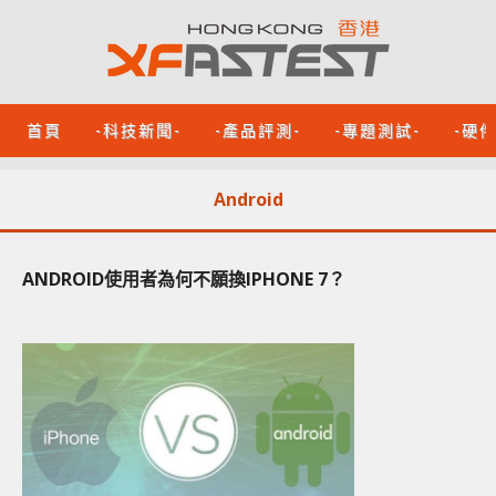
首頁
-科技新聞-
-產品評測-
-專題測試-
-硬
Android
ANDROID使用者為何不願換IPHONE 7？