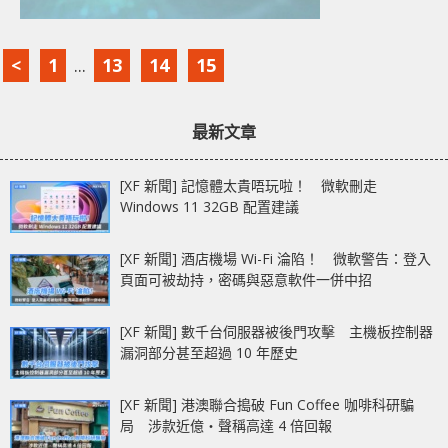
<
1
...
13
14
15
最新文章
[XF 新聞] 記憶體太貴唔玩啦！ 微軟刪走
Windows 11 32GB 配置建議
[XF 新聞] 酒店機場 Wi-Fi 淪陷！ 微軟警告：登入
頁面可被劫持，密碼與惡意軟件一併中招
[XF 新聞] 數千台伺服器被後門攻擊 主機板控制器
漏洞部分甚至超過 10 年歷史
[XF 新聞] 港澳聯合搗破 Fun Coffee 咖啡科研騙
局 涉款近億‧聲稱高達 4 倍回報