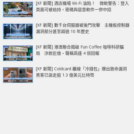
[XF 新聞] 酒店機場 Wi-Fi 淪陷！ 微軟警告：登入
頁面可被劫持，密碼與惡意軟件一併中招
[XF 新聞] 數千台伺服器被後門攻擊 主機板控制器
漏洞部分甚至超過 10 年歷史
[XF 新聞] 港澳聯合搗破 Fun Coffee 咖啡科研騙
局 涉款近億‧聲稱高達 4 倍回報
[XF 新聞] Coldcard 離線「冷錢包」爆出致命漏洞
黑客已盜走逾 1.3 億美元比特幣