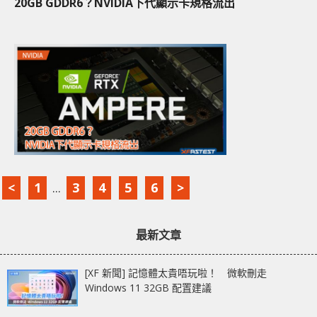
20GB GDDR6？NVIDIA下代顯示卡規格流出
<
1
...
3
4
5
6
>
最新文章
[XF 新聞] 記憶體太貴唔玩啦！ 微軟刪走
Windows 11 32GB 配置建議