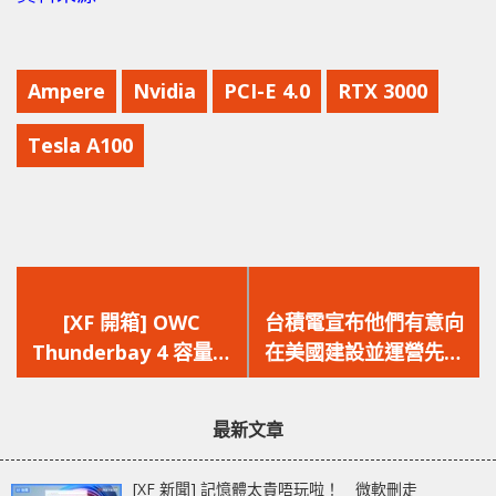
Ampere
Nvidia
PCI-E 4.0
RTX 3000
Tesla A100
上
下
一
一
[XF 開箱] OWC
台積電宣布他們有意向
篇
篇
Thunderbay 4 容量高
在美國建設並運營先進
文
文
達 56TB 速度可達
工藝半導體工廠
章：
章：
1000MB/s
最新文章
[XF 新聞] 記憶體太貴唔玩啦！ 微軟刪走