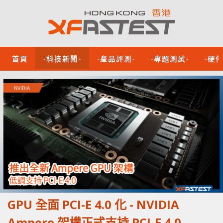
首頁
-科技新聞-
-產品評測-
-專題測試-
-硬
GPU 全面 PCI-E 4.0 化 - NVIDIA
Ampere 架構正式支持 PCI-E 4.0