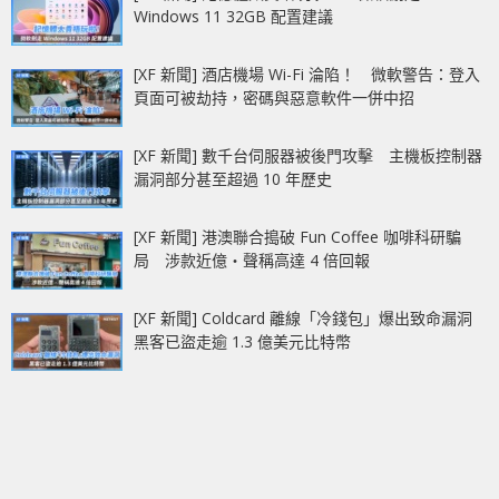
Windows 11 32GB 配置建議
[XF 新聞] 酒店機場 Wi-Fi 淪陷！ 微軟警告：登入
頁面可被劫持，密碼與惡意軟件一併中招
[XF 新聞] 數千台伺服器被後門攻擊 主機板控制器
漏洞部分甚至超過 10 年歷史
[XF 新聞] 港澳聯合搗破 Fun Coffee 咖啡科研騙
局 涉款近億‧聲稱高達 4 倍回報
[XF 新聞] Coldcard 離線「冷錢包」爆出致命漏洞
黑客已盜走逾 1.3 億美元比特幣