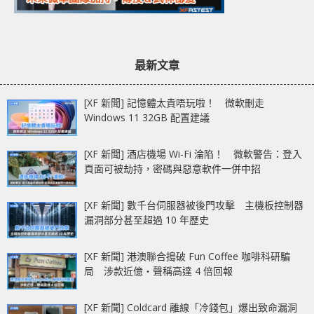
最新文章
[XF 新聞] 記憶體太貴唔玩啦！ 微軟刪走
Windows 11 32GB 配置建議
[XF 新聞] 酒店機場 Wi-Fi 淪陷！ 微軟警告：登入
頁面可被劫持，密碼與惡意軟件一併中招
[XF 新聞] 數千台伺服器被後門攻擊 主機板控制器
漏洞部分甚至超過 10 年歷史
[XF 新聞] 港澳聯合搗破 Fun Coffee 咖啡科研騙
局 涉款近億‧聲稱高達 4 倍回報
[XF 新聞] Coldcard 離線「冷錢包」爆出致命漏洞