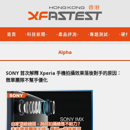
首頁
-科技新聞-
-產品評測-
-專題測試-
-硬
Alpha
SONY 首次解釋 Xperia 手機拍攝效果落後對手的原因：
微單團隊不幫手優化