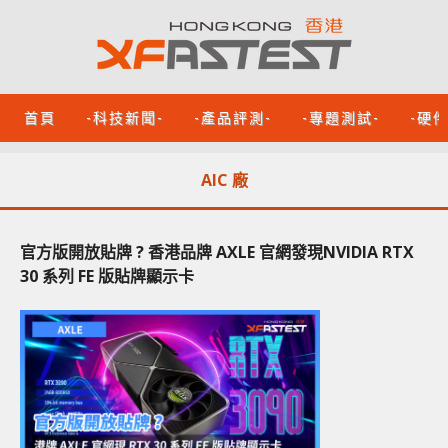
首頁
-科技新聞-
-產品評測-
-專題測試-
-硬
AIC 廠
官方版開放貼牌 ? 香港品牌 AXLE 官網發現NVIDIA RTX
30 系列 FE 版貼牌顯示卡