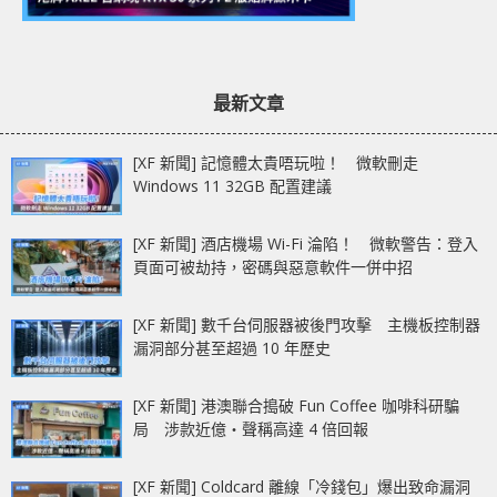
最新文章
[XF 新聞] 記憶體太貴唔玩啦！ 微軟刪走
Windows 11 32GB 配置建議
[XF 新聞] 酒店機場 Wi-Fi 淪陷！ 微軟警告：登入
頁面可被劫持，密碼與惡意軟件一併中招
[XF 新聞] 數千台伺服器被後門攻擊 主機板控制器
漏洞部分甚至超過 10 年歷史
[XF 新聞] 港澳聯合搗破 Fun Coffee 咖啡科研騙
局 涉款近億‧聲稱高達 4 倍回報
[XF 新聞] Coldcard 離線「冷錢包」爆出致命漏洞