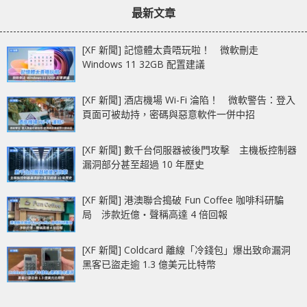
最新文章
[XF 新聞] 記憶體太貴唔玩啦！ 微軟刪走
Windows 11 32GB 配置建議
[XF 新聞] 酒店機場 Wi-Fi 淪陷！ 微軟警告：登入
頁面可被劫持，密碼與惡意軟件一併中招
[XF 新聞] 數千台伺服器被後門攻擊 主機板控制器
漏洞部分甚至超過 10 年歷史
[XF 新聞] 港澳聯合搗破 Fun Coffee 咖啡科研騙
局 涉款近億‧聲稱高達 4 倍回報
[XF 新聞] Coldcard 離線「冷錢包」爆出致命漏洞
黑客已盜走逾 1.3 億美元比特幣