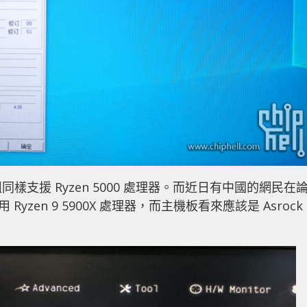
主機板
晶片組
下
一
第十二代
QNAP 發表適全新雙埠 Thunderbolt 3 PCI-E
篇
擴充卡
文
章：