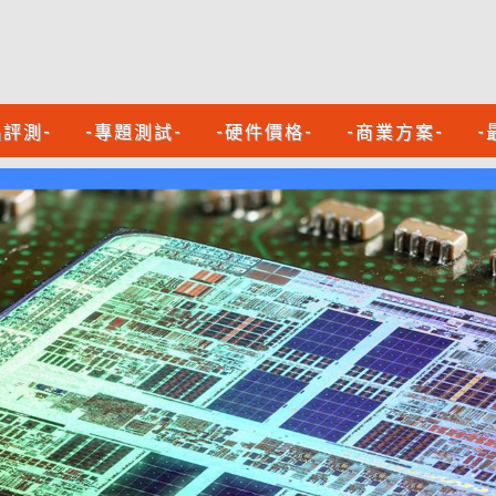
品評測-
-專題測試-
-硬件價格-
-商業方案-
-