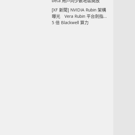
beta 用戶同少數地區開放
[XF 新聞] NVIDIA Rubin 架構
曝光 Vera Rubin 平台劍指
5 倍 Blackwell 算力
關於我們
使用條款
個人資料收集聲明