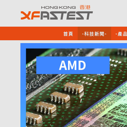
首頁
-科技新聞-
-產