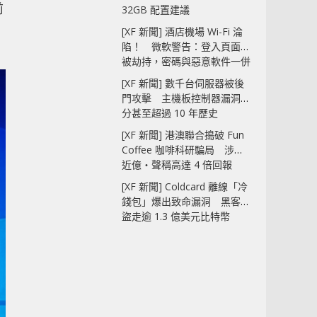
前
32GB 配置建議
[XF 新聞] 酒店機場 Wi-Fi 淪
陷！ 微軟警告：登入頁面可
被劫持，密碼與惡意軟件一併
中招
[XF 新聞] 數千台伺服器被後
門攻擊 主機板控制器漏洞部
論
分甚至超過 10 年歷史
[XF 新聞] 港澳聯合搗破 Fun
Coffee 咖啡科研騙局 涉款
近億‧聲稱高達 4 倍回報
[XF 新聞] Coldcard 離線「冷
錢包」爆出致命漏洞 黑客已
盜走逾 1.3 億美元比特幣
穩