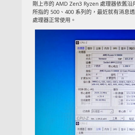
剛上市的 AMD Zen3 Ryzen 處理器
所指的 500、400 系列的，最近就有消息透露部
處理器正常使用。
此前有板廠表示，一些 A320、X370 晶片
壇發帖表示，他成功在 A320M 主機板上使用 R
A320M HDV。
另外 OC3D 上的用戶 Brko 亦指，Gigaby
Ryzen 5000 處理器，不過 PCI-E 4.
定性與超頻能力還有待觀察。而目前至有不少廠
Zen3。
上述圖片來自 Chiphell