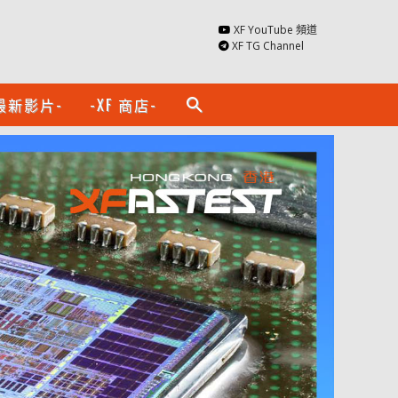
XF YouTube 頻道
XF TG Channel
最新影片-
-XF 商店-
search