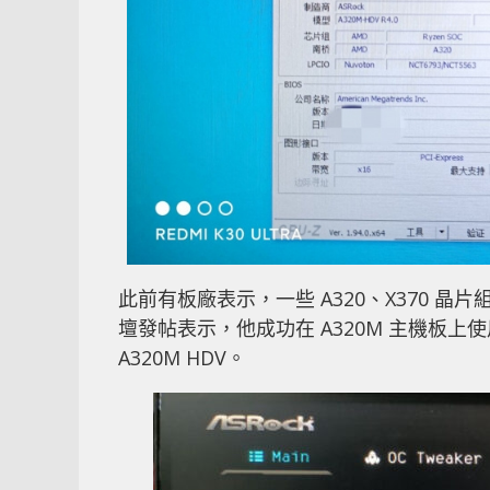
300系列
A320
Ryzen 5000
X370
上
一
IPC 效能大爆升 ? Intel 的逆轉將押在
篇
10nm Alder Lake 處理器上
文
章：