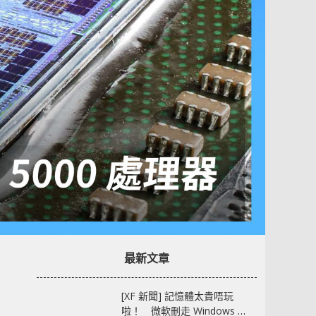
最新文章
[XF 新聞] 記憶體太貴唔玩
啦！ 微軟刪走 Windows 11