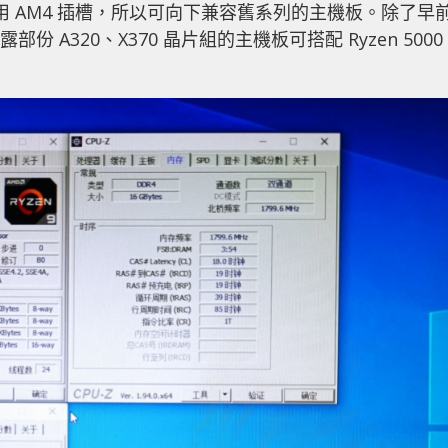
依舊沿用 AM4 插槽，所以可向下兼容舊系列的主機板。除了早
份 A320、X370 晶片組的主機板可搭配 Ryzen 5000
組同樣支援 Ryzen 5000 處理器。而近日有中國的網民在
yzen 9 5900X 處理器，而主機板看來應該是 Asrock
te 集成了 AGESA 1.1.0.0 微碼的主機板同樣可正常使用
0 一樣是著到屏蔽。至於 300 系列晶片組搭配 Zen3 運作的話，
商已經為旗下的 B450 主機板釋放新 BIOS 以支援