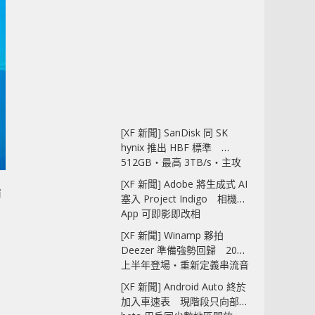
[XF 新聞] SanDisk 同 SK
hynix 推出 HBF 標準
512GB‧最高 3TB/s‧主攻
AI 記憶體
[XF 新聞] Adobe 將生成式 AI
塞入 Project Indigo 相機
App 可即影即改相
[XF 新聞] Winamp 夥拍
Deezer 準備強勢回歸 2027
上半年登場‧重新定義串流音
樂播放器
[XF 新聞] Android Auto 終於
加入車速表 現階段只向部分