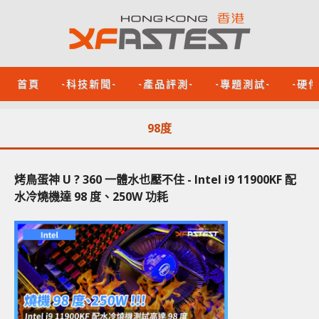
首頁
-科技新聞-
-產品評測-
-專題測試-
-硬
98度
烤鳥蛋神 U ? 360 一體水也壓不住 - Intel i9 11900KF 配
水冷燒機達 98 度、250W 功耗