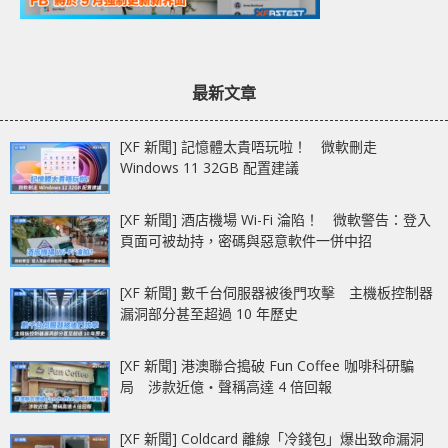
最新文章
[XF 新聞] 記憶體太貴唔玩啦！ 微軟刪走
Windows 11 32GB 配置建議
[XF 新聞] 酒店機場 Wi-Fi 淪陷！ 微軟警告：登入
頁面可被劫持，密碼與惡意軟件一併中招
[XF 新聞] 數千台伺服器被後門攻擊 主機板控制器
漏洞部分甚至超過 10 年歷史
[XF 新聞] 港澳聯合搗破 Fun Coffee 咖啡科研騙
局 涉款近億‧聲稱高達 4 倍回報
[XF 新聞] Coldcard 離線「冷錢包」爆出致命漏洞