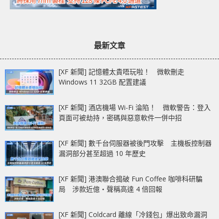
最新文章
[XF 新聞] 記憶體太貴唔玩啦！ 微軟刪走
Windows 11 32GB 配置建議
[XF 新聞] 酒店機場 Wi-Fi 淪陷！ 微軟警告：登入
頁面可被劫持，密碼與惡意軟件一併中招
[XF 新聞] 數千台伺服器被後門攻擊 主機板控制器
漏洞部分甚至超過 10 年歷史
[XF 新聞] 港澳聯合搗破 Fun Coffee 咖啡科研騙
局 涉款近億‧聲稱高達 4 倍回報
[XF 新聞] Coldcard 離線「冷錢包」爆出致命漏洞