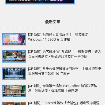
最新文章
[XF 新聞] 記憶體太貴唔玩啦！ 微軟刪走
Windows 11 32GB 配置建議
[XF 新聞] 酒店機場 Wi-Fi 淪陷！ 微軟警告：登入
頁面可被劫持，密碼與惡意軟件一併中招
[XF 新聞] 數千台伺服器被後門攻擊 主機板控制器
漏洞部分甚至超過 10 年歷史
[XF 新聞] 港澳聯合搗破 Fun Coffee 咖啡科研騙
局 涉款近億‧聲稱高達 4 倍回報
[XF 新聞] Coldcard 離線「冷錢包」爆出致命漏洞