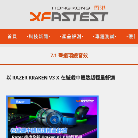
首頁
-科技新聞-
-產品評測-
-專題測試-
-硬
7.1 聲道環繞音效
以 RAZER KRAKEN V3 X 在遊戲中體驗超輕量舒適