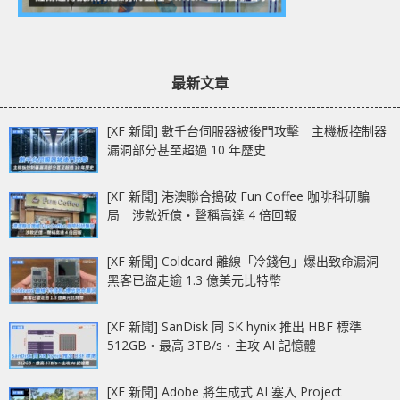
最新文章
[XF 新聞] 數千台伺服器被後門攻擊 主機板控制器
漏洞部分甚至超過 10 年歷史
[XF 新聞] 港澳聯合搗破 Fun Coffee 咖啡科研騙
局 涉款近億‧聲稱高達 4 倍回報
[XF 新聞] Coldcard 離線「冷錢包」爆出致命漏洞
黑客已盜走逾 1.3 億美元比特幣
[XF 新聞] SanDisk 同 SK hynix 推出 HBF 標準
512GB‧最高 3TB/s‧主攻 AI 記憶體
[XF 新聞] Adobe 將生成式 AI 塞入 Project