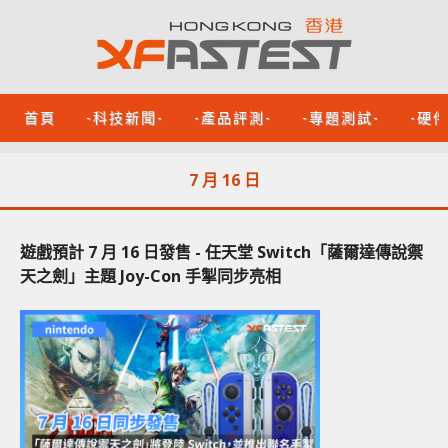
首頁
-科技新聞-
-產品評測-
-專題測試-
-硬
7 月 16 日
遊戲預計 7 月 16 日發售 - 任天堂 Switch「薩爾達傳說禦
天之劍」主題 Joy-Con 手掣同步亮相