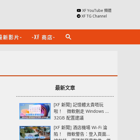
XF YouTube 頻道
XF TG Channel
最新影片-
-XF 商店-
search
最新文章
[XF 新聞] 記憶體太貴唔玩
啦！ 微軟刪走 Windows 11
32GB 配置建議
[XF 新聞] 酒店機場 Wi-Fi 淪
陷！ 微軟警告：登入頁面可