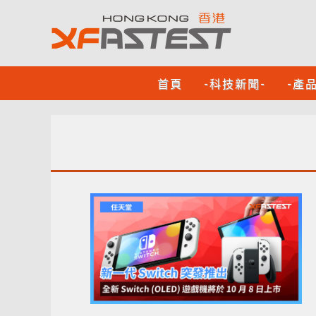
首頁
-科技新聞-
-產