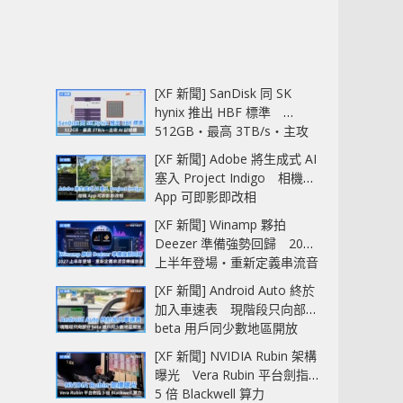
[XF 新聞] SanDisk 同 SK
hynix 推出 HBF 標準
512GB‧最高 3TB/s‧主攻
AI 記憶體
[XF 新聞] Adobe 將生成式 AI
塞入 Project Indigo 相機
App 可即影即改相
[XF 新聞] Winamp 夥拍
Deezer 準備強勢回歸 2027
上半年登場‧重新定義串流音
樂播放器
[XF 新聞] Android Auto 終於
加入車速表 現階段只向部分
beta 用戶同少數地區開放
[XF 新聞] NVIDIA Rubin 架構
曝光 Vera Rubin 平台劍指
5 倍 Blackwell 算力