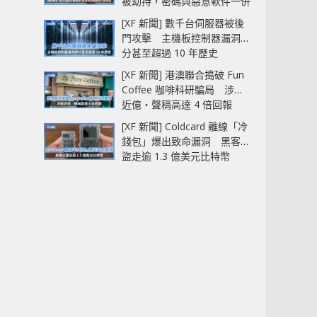
被劫持，密碼與惡意軟件一併
中招
[XF 新聞] 數千台伺服器被後
門攻擊 主機板控制器漏洞部
分甚至超過 10 年歷史
[XF 新聞] 港澳聯合搗破 Fun
Coffee 咖啡科研騙局 涉款
近億‧聲稱高達 4 倍回報
[XF 新聞] Coldcard 離線「冷
錢包」爆出致命漏洞 黑客已
盜走逾 1.3 億美元比特幣