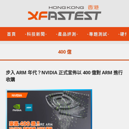
首頁
-科技新聞-
-產品評測-
-專題測試-
-硬
400 億
步入 ARM 年代？NVIDIA 正式宣佈以 400 億對 ARM 進行
收購