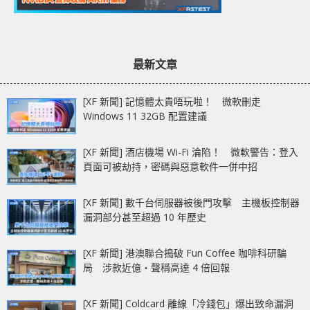
最新文章
[XF 新聞] 記憶體太貴唔玩啦！ 微軟刪走
Windows 11 32GB 配置建議
[XF 新聞] 酒店機場 Wi-Fi 淪陷！ 微軟警告：登入
頁面可被劫持，密碼與惡意軟件一併中招
[XF 新聞] 數千台伺服器被後門攻擊 主機板控制器
漏洞部分甚至超過 10 年歷史
[XF 新聞] 港澳聯合搗破 Fun Coffee 咖啡科研騙
局 涉款近億‧聲稱高達 4 倍回報
[XF 新聞] Coldcard 離線「冷錢包」爆出致命漏洞