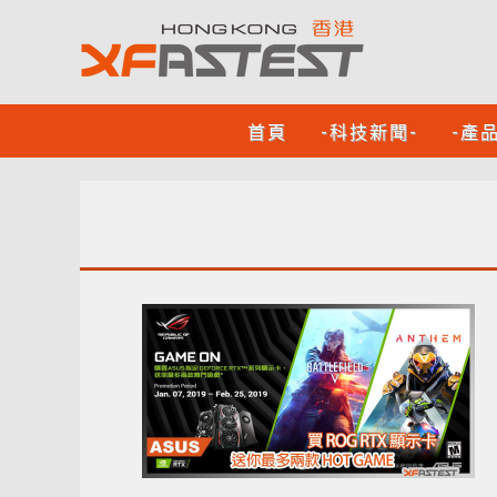
首頁
-科技新聞-
-產