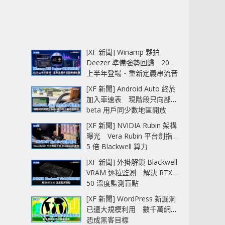
[XF 新聞] Winamp 夥拍
Deezer 準備強勢回歸 2027
上半年登場‧重新定義串流音
樂播放器
[XF 新聞] Android Auto 終於
加入車速表 現階段只向部分
beta 用戶同少數地區開放
[XF 新聞] NVIDIA Rubin 架構
曝光 Vera Rubin 平台劍指
5 倍 Blackwell 算力
[XF 新聞] 外掛解鎖 Blackwell
VRAM 逐粒監測 解決 RTX
50 溫度監測盲點
[XF 新聞] WordPress 新漏洞
已遭大規模利用 數千萬網站
恐成黑客目標