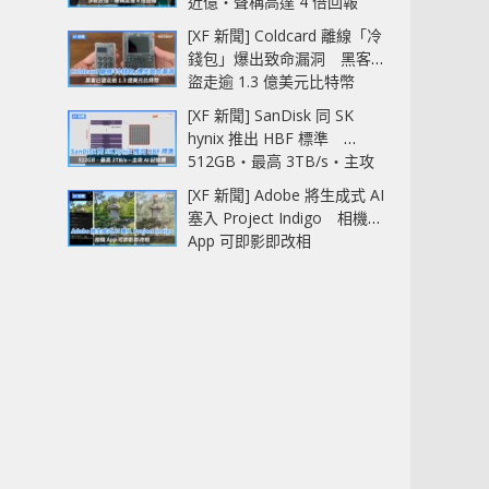
近億‧聲稱高達 4 倍回報
[XF 新聞] Coldcard 離線「冷
錢包」爆出致命漏洞 黑客已
盜走逾 1.3 億美元比特幣
[XF 新聞] SanDisk 同 SK
hynix 推出 HBF 標準
512GB‧最高 3TB/s‧主攻
AI 記憶體
[XF 新聞] Adobe 將生成式 AI
塞入 Project Indigo 相機
App 可即影即改相