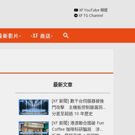
XF YouTube 頻道
XF TG Channel
最新影片-
-XF 商店-
search
最新文章
[XF 新聞] 數千台伺服器被後
門攻擊 主機板控制器漏洞部
分甚至超過 10 年歷史
[XF 新聞] 港澳聯合搗破 Fun
Coffee 咖啡科研騙局 涉款