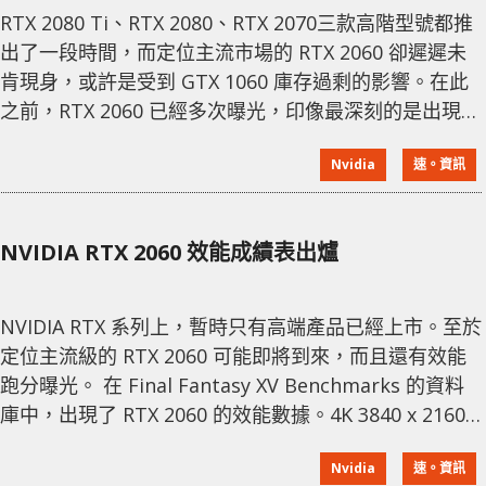
RTX 2080 Ti、RTX 2080、RTX 2070三款高階型號都推
出了一段時間，而定位主流市場的 RTX 2060 卻遲遲未
肯現身，或許是受到 GTX 1060 庫存過剩的影響。在此
之前，RTX 2060 已經多次曝光，印像最深刻的是出現在
《Final Fantasy XV》的天梯榜的消息，還出現了跑分
Nvidia
速。資訊
成績，在 4K 解像度比 GTX 1060 6GB 高出足足 30 %，
同時與 GTX 1070 只有不到 6 % 的差距。 快到 2019 年
了，NVIDIA 內部傳來的消
NVIDIA RTX 2060 效能成績表出爐
NVIDIA RTX 系列上，暫時只有高端產品已經上市。至於
定位主流級的 RTX 2060 可能即將到來，而且還有效能
跑分曝光。 在 Final Fantasy XV Benchmarks 的資料
庫中，出現了 RTX 2060 的效能數據。4K 3840 x 2160
解像度下，以 High Quality 設定成績為 2589 分。效能
Nvidia
速。資訊
稍為比 GTX 1070 低，不過卻比 GTX 1060 6GB 高出不