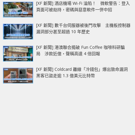
[XF 新聞] 酒店機場 Wi-Fi 淪陷！ 微軟警告：登入
頁面可被劫持，密碼與惡意軟件一併中招
[XF 新聞] 數千台伺服器被後門攻擊 主機板控制器
漏洞部分甚至超過 10 年歷史
[XF 新聞] 港澳聯合搗破 Fun Coffee 咖啡科研騙
局 涉款近億‧聲稱高達 4 倍回報
[XF 新聞] Coldcard 離線「冷錢包」爆出致命漏洞
黑客已盜走逾 1.3 億美元比特幣