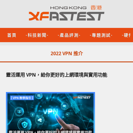
首頁
-科技新聞-
-產品評測-
-專題測試-
-硬
2022 VPN 推介
靈活運用 VPN，給你更好的上網環境與實用功能