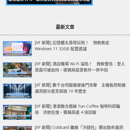
最新文章
[XF 新聞] 記憶體太貴唔玩啦！ 微軟刪走
Windows 11 32GB 配置建議
[XF 新聞] 酒店機場 Wi-Fi 淪陷！ 微軟警告：登入
頁面可被劫持，密碼與惡意軟件一併中招
[XF 新聞] 數千台伺服器被後門攻擊 主機板控制器
漏洞部分甚至超過 10 年歷史
[XF 新聞] 港澳聯合搗破 Fun Coffee 咖啡科研騙
局 涉款近億‧聲稱高達 4 倍回報
[XF 新聞] Coldcard 離線「冷錢包」爆出致命漏洞