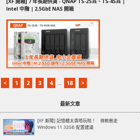
[XF 開箱] 7 年長期供貨 - QNAP TS-253E、TS-453E |
Intel 中階 | 2.5GbE NAS 開箱
<
1
2
3
4
...
18
>
最新文章
[XF 新聞] 記憶體太貴唔玩啦！ 微軟刪走
Windows 11 32GB 配置建議