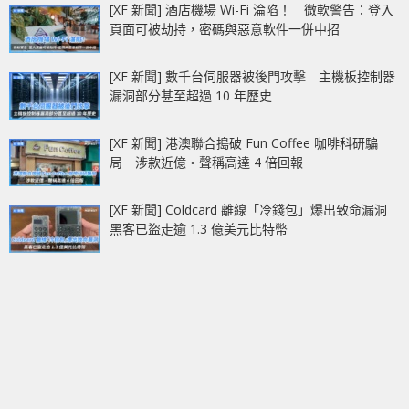
[XF 新聞] 酒店機場 Wi-Fi 淪陷！ 微軟警告：登入
頁面可被劫持，密碼與惡意軟件一併中招
[XF 新聞] 數千台伺服器被後門攻擊 主機板控制器
漏洞部分甚至超過 10 年歷史
[XF 新聞] 港澳聯合搗破 Fun Coffee 咖啡科研騙
局 涉款近億‧聲稱高達 4 倍回報
[XF 新聞] Coldcard 離線「冷錢包」爆出致命漏洞
黑客已盜走逾 1.3 億美元比特幣