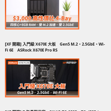
[XF 開箱] 入門級 X670E 大板 Gen5 M.2‧2.5GbE‧Wi-
Fi 6E ASRock X670E Pro RS