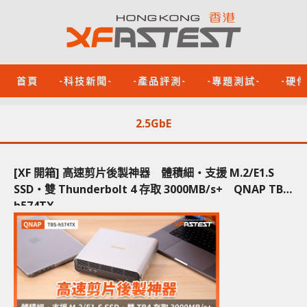
首頁
-科技新聞-
-產品評測-
-專題測試-
-硬
2.5GbE
[XF 開箱] 高速剪片後製神器 體積細‧支援 M.2/E1.S
SSD‧雙 Thunderbolt 4 存取 3000MB/s+ QNAP TBS-
h574TX