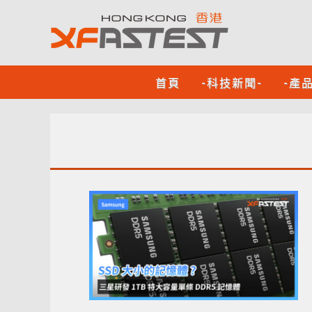
首頁
-科技新聞-
-產