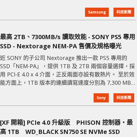
三星對容量提升的研究的方向有幾種，提高記憶體核心
Samsung
科技新聞
容量到 32Gb，提高堆疊層數至 8H，在多種技術加持下
可實現 32Gb、3DS、8H 堆疉，而單條記憶體容量則可
提升至 512 GB，甚至 1 TB，系統容量則可以提升到 32
最高 2TB、7300MB/s 讀取效能 - SONY PS5 專用
TB。 不過單條 1
SSD - Nextorage NEM-PA 售價及規格曝光
近 SONY 的子公司 Nextorage 推出一款 PS5 專用的
SSD「NEM-PA」，提供 1TB 及 2TB 兩個容量選擇，採
用 PCI-E 4.0 x 4 介面，正反兩面亦設有散熱片。 至於效
能方面上，1TB 版本的連續讀寫速度分別為 7,300 MB/s
及 6,000MB/s，隨機讀寫亦提供 750K IOPS 及 1M
Sony
科技新聞
IOPS 的速度，寫入壽命為 700 TBW；2TB 版本則在連
續寫入速度上有明顯提升為 6,900MB/s，壽命亦提升至
1,400TBW。從日本購物網
[XF 開箱] PCIe 4.0 升級版 PHISON 控制器‧最
高 1TB WD_BLACK SN750 SE NVMe SSD