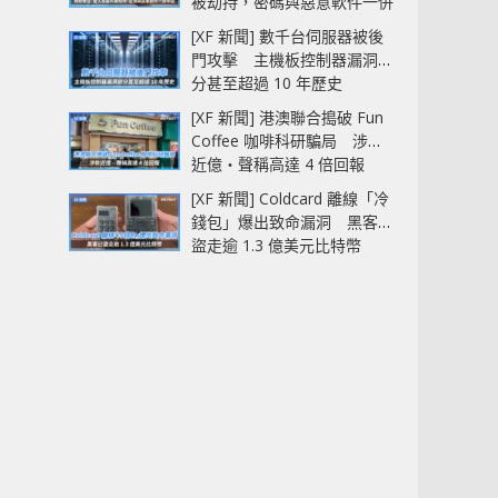
被劫持，密碼與惡意軟件一併
中招
[XF 新聞] 數千台伺服器被後
門攻擊 主機板控制器漏洞部
分甚至超過 10 年歷史
[XF 新聞] 港澳聯合搗破 Fun
Coffee 咖啡科研騙局 涉款
近億‧聲稱高達 4 倍回報
[XF 新聞] Coldcard 離線「冷
錢包」爆出致命漏洞 黑客已
盜走逾 1.3 億美元比特幣