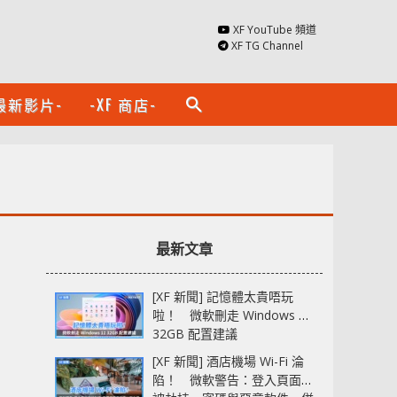
XF YouTube 頻道
XF TG Channel
最新影片-
-XF 商店-
search
最新文章
[XF 新聞] 記憶體太貴唔玩
啦！ 微軟刪走 Windows 11
32GB 配置建議
[XF 新聞] 酒店機場 Wi-Fi 淪
陷！ 微軟警告：登入頁面可