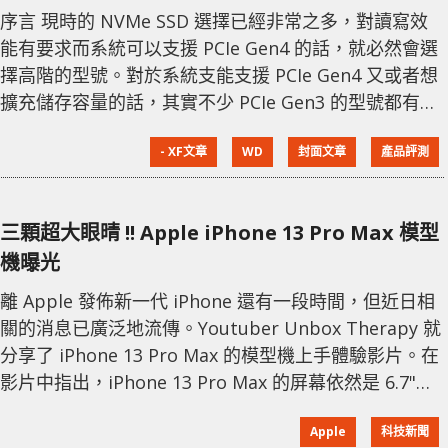
序言 現時的 NVMe SSD 選擇已經非常之多，對讀寫效
能有要求而系統可以支援 PCIe Gen4 的話，就必然會選
擇高階的型號。對於系統支能支援 PCIe Gen4 又或者想
擴充儲存容量的話，其實不少 PCIe Gen3 的型號都有不
錯的讀寫效能，足以應付用家大部份日常使用上的需
- XF文章
WD
封面文章
產品評測
要。今次介紹的 WD_BLACK SN750 SE NVMe SSD 就是
其中一款能夠支援 PCIe Gen4x4，配合 DRAM-Less 設
計令成本得以降低。 PHISON 控制器 WD
三顆超大眼晴 !! Apple iPhone 13 Pro Max 模型
機曝光
離 Apple 發佈新一代 iPhone 還有一段時間，但近日相
關的消息已廣泛地流傳。Youtuber Unbox Therapy 就
分享了 iPhone 13 Pro Max 的模型機上手體驗影片。在
影片中指出，iPhone 13 Pro Max 的屏幕依然是 6.7"，
除了瀏海縮小外，整體設計與 iPhone 12 Pro Max 相
Apple
科技新聞
近。至於鏡頭方面，iPhone 13 Pro Max 的鏡頭尺寸加