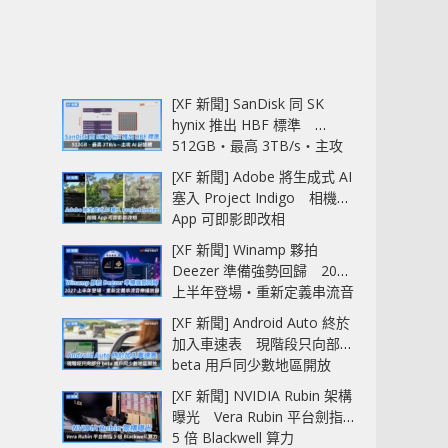
[XF 新聞] SanDisk 同 SK
hynix 推出 HBF 標準
512GB‧最高 3TB/s‧主攻
AI 記憶體
[XF 新聞] Adobe 將生成式 AI
塞入 Project Indigo 相機
App 可即影即改相
[XF 新聞] Winamp 夥拍
Deezer 準備強勢回歸 2027
上半年登場‧重新定義串流音
樂播放器
[XF 新聞] Android Auto 終於
加入車速表 現階段只向部分
beta 用戶同少數地區開放
[XF 新聞] NVIDIA Rubin 架構
曝光 Vera Rubin 平台劍指
5 倍 Blackwell 算力