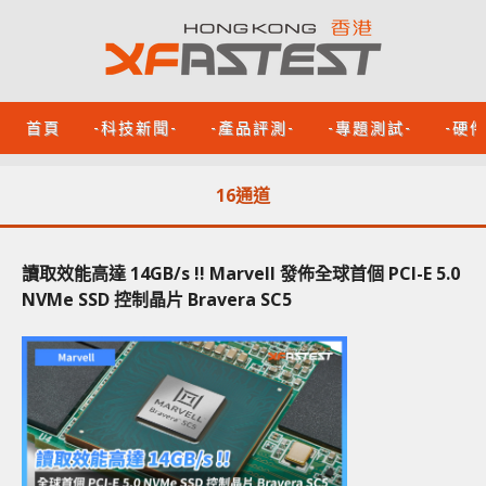
首頁
-科技新聞-
-產品評測-
-專題測試-
-硬
16通道
讀取效能高達 14GB/s !! Marvell 發佈全球首個 PCI-E 5.0
NVMe SSD 控制晶片 Bravera SC5