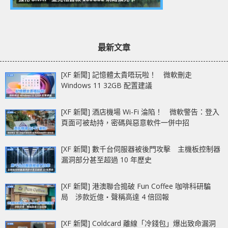
最新文章
[XF 新聞] 記憶體太貴唔玩啦！ 微軟刪走
Windows 11 32GB 配置建議
[XF 新聞] 酒店機場 Wi-Fi 淪陷！ 微軟警告：登入
頁面可被劫持，密碼與惡意軟件一併中招
[XF 新聞] 數千台伺服器被後門攻擊 主機板控制器
漏洞部分甚至超過 10 年歷史
[XF 新聞] 港澳聯合搗破 Fun Coffee 咖啡科研騙
局 涉款近億‧聲稱高達 4 倍回報
[XF 新聞] Coldcard 離線「冷錢包」爆出致命漏洞