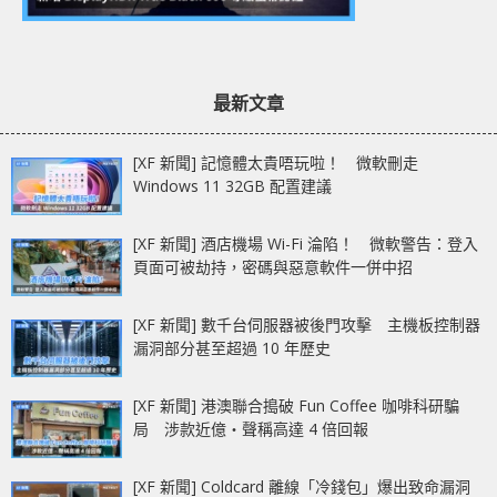
最新文章
[XF 新聞] 記憶體太貴唔玩啦！ 微軟刪走
Windows 11 32GB 配置建議
[XF 新聞] 酒店機場 Wi-Fi 淪陷！ 微軟警告：登入
頁面可被劫持，密碼與惡意軟件一併中招
[XF 新聞] 數千台伺服器被後門攻擊 主機板控制器
漏洞部分甚至超過 10 年歷史
[XF 新聞] 港澳聯合搗破 Fun Coffee 咖啡科研騙
局 涉款近億‧聲稱高達 4 倍回報
[XF 新聞] Coldcard 離線「冷錢包」爆出致命漏洞