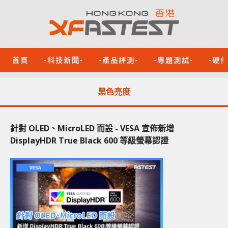
首頁
-科技新聞-
-產品評測-
-專題測試-
-硬
黑色亮度
針對 OLED、MicroLED 而設 - VESA 宣佈新增
DisplayHDR True Black 600 等級螢幕認證