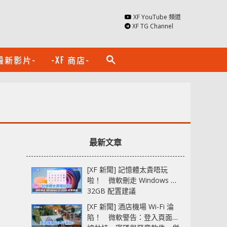
XF YouTube 頻道
XF TG Channel
最新影片-
-XF 商店-
search
最新文章
[XF 新聞] 記憶體太貴唔玩
啦！ 微軟刪走 Windows 11
32GB 配置建議
[XF 新聞] 酒店機場 Wi-Fi 淪
陷！ 微軟警告：登入頁面可