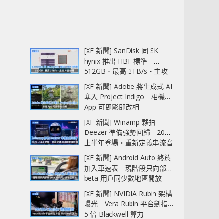
[XF 新聞] SanDisk 同 SK
hynix 推出 HBF 標準
512GB‧最高 3TB/s‧主攻
AI 記憶體
[XF 新聞] Adobe 將生成式 AI
塞入 Project Indigo 相機
App 可即影即改相
[XF 新聞] Winamp 夥拍
Deezer 準備強勢回歸 2027
上半年登場‧重新定義串流音
樂播放器
[XF 新聞] Android Auto 終於
加入車速表 現階段只向部分
beta 用戶同少數地區開放
[XF 新聞] NVIDIA Rubin 架構
曝光 Vera Rubin 平台劍指
5 倍 Blackwell 算力