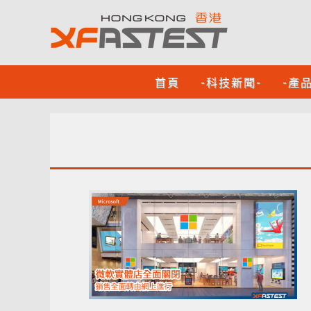
首頁
-科技新聞-
-產