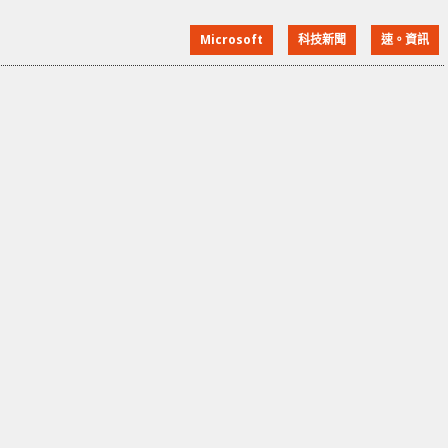
售。 跟據《The Verge》的報導，這個計劃原定於明年
Microsoft
科技新聞
速。資訊
才會實行，但由於武漢冠肺炎的爆發，促使了
Microsoft 的行動。Microsoft 副總裁 David Porter 指
公司不會因此裁員，零售團隊將繼續發展為多元化團
隊，作支援公司的總體使命及目標。」 Da