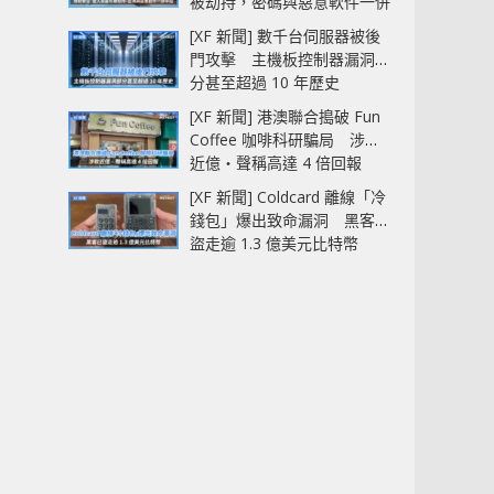
被劫持，密碼與惡意軟件一併
中招
[XF 新聞] 數千台伺服器被後
門攻擊 主機板控制器漏洞部
分甚至超過 10 年歷史
[XF 新聞] 港澳聯合搗破 Fun
Coffee 咖啡科研騙局 涉款
近億‧聲稱高達 4 倍回報
[XF 新聞] Coldcard 離線「冷
錢包」爆出致命漏洞 黑客已
盜走逾 1.3 億美元比特幣