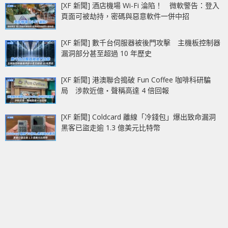
[XF 新聞] 酒店機場 Wi-Fi 淪陷！ 微軟警告：登入
頁面可被劫持，密碼與惡意軟件一併中招
[XF 新聞] 數千台伺服器被後門攻擊 主機板控制器
漏洞部分甚至超過 10 年歷史
[XF 新聞] 港澳聯合搗破 Fun Coffee 咖啡科研騙
局 涉款近億‧聲稱高達 4 倍回報
[XF 新聞] Coldcard 離線「冷錢包」爆出致命漏洞
黑客已盜走逾 1.3 億美元比特幣