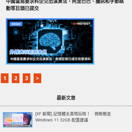
中國當局要求科企交出演算法，阿里巴巴、騰訊和字節跳
動等巨頭已提交
1
2
3
>
最新文章
[XF 新聞] 記憶體太貴唔玩啦！ 微軟刪走
Windows 11 32GB 配置建議