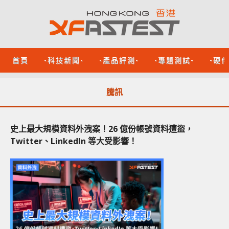
首頁
-科技新聞-
-產品評測-
-專題測試-
-硬
騰訊
史上最大規模資料外洩案！26 億份帳號資料遭盜，
Twitter、LinkedIn 等大受影響！