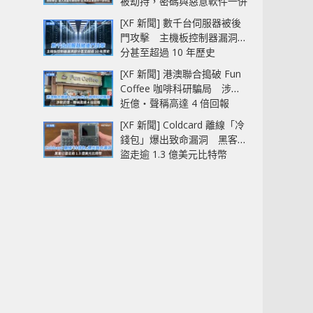
被劫持，密碼與惡意軟件一併
中招
[XF 新聞] 數千台伺服器被後
門攻擊 主機板控制器漏洞部
分甚至超過 10 年歷史
[XF 新聞] 港澳聯合搗破 Fun
Coffee 咖啡科研騙局 涉款
近億‧聲稱高達 4 倍回報
[XF 新聞] Coldcard 離線「冷
錢包」爆出致命漏洞 黑客已
盜走逾 1.3 億美元比特幣