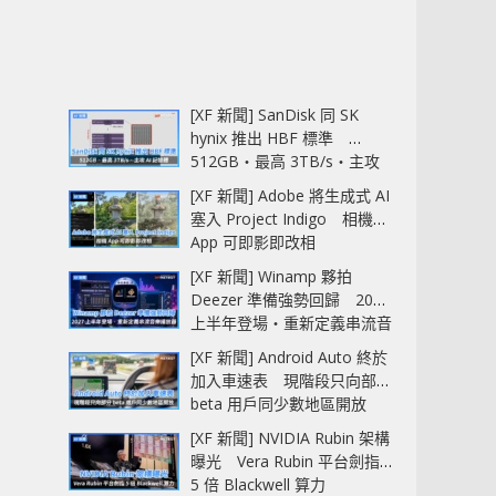
[XF 新聞] SanDisk 同 SK
hynix 推出 HBF 標準
512GB‧最高 3TB/s‧主攻
AI 記憶體
[XF 新聞] Adobe 將生成式 AI
塞入 Project Indigo 相機
App 可即影即改相
[XF 新聞] Winamp 夥拍
Deezer 準備強勢回歸 2027
上半年登場‧重新定義串流音
樂播放器
[XF 新聞] Android Auto 終於
加入車速表 現階段只向部分
beta 用戶同少數地區開放
[XF 新聞] NVIDIA Rubin 架構
曝光 Vera Rubin 平台劍指
5 倍 Blackwell 算力