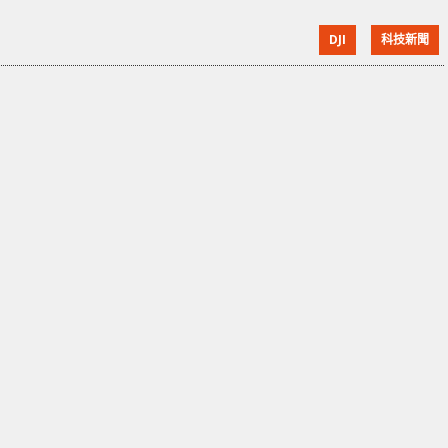
8 日開始。不過其後這款飛行眼鏡現身於 DJI 的網上商
DJI
科技新聞
城，其售價上漲至 569 美元 (約港幣 4,410 元)。 這款產
品是舊版飛行眼鏡的升級版，外觀與上一代近乎一樣。
除了此前的 5.8GHz 數碼圖傳外，還加入支援 2.4GHz