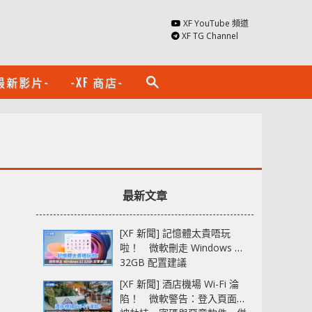
XF YouTube 頻道
XF TG Channel
最新影片-
-XF 商店-
search
最新文章
[XF 新聞] 記憶體太貴唔玩
啦！ 微軟刪走 Windows 11
32GB 配置建議
[XF 新聞] 酒店機場 Wi-Fi 淪
陷！ 微軟警告：登入頁面可