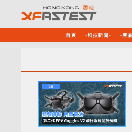
首頁
-科技新聞-
-產