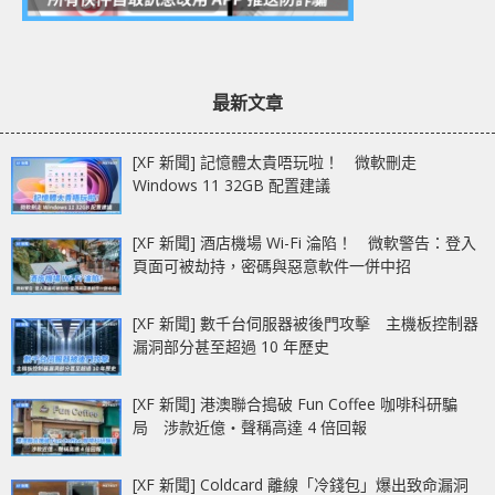
最新文章
[XF 新聞] 記憶體太貴唔玩啦！ 微軟刪走
Windows 11 32GB 配置建議
[XF 新聞] 酒店機場 Wi-Fi 淪陷！ 微軟警告：登入
頁面可被劫持，密碼與惡意軟件一併中招
[XF 新聞] 數千台伺服器被後門攻擊 主機板控制器
漏洞部分甚至超過 10 年歷史
[XF 新聞] 港澳聯合搗破 Fun Coffee 咖啡科研騙
局 涉款近億‧聲稱高達 4 倍回報
[XF 新聞] Coldcard 離線「冷錢包」爆出致命漏洞