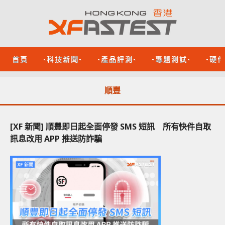
首頁
-科技新聞-
-產品評測-
-專題測試-
-硬
順豐
[XF 新聞] 順豐即日起全面停發 SMS 短訊 所有快件自取
訊息改用 APP 推送防詐騙