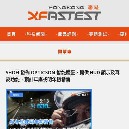
首頁
-科技新聞-
-產品評測-
-專題測試-
-硬
電單車
SHOEI 發佈 OPTICSON 智能頭盔，提供 HUD 顯示及耳
麥功能，預計年底或明年初發售