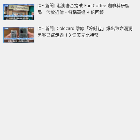
[XF 新聞] 港澳聯合搗破 Fun Coffee 咖啡科研騙
局 涉款近億‧聲稱高達 4 倍回報
[XF 新聞] Coldcard 離線「冷錢包」爆出致命漏洞
黑客已盜走逾 1.3 億美元比特幣