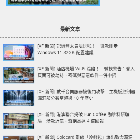
最新文章
[XF 新聞] 記憶體太貴唔玩啦！ 微軟刪走
Windows 11 32GB 配置建議
[XF 新聞] 酒店機場 Wi-Fi 淪陷！ 微軟警告：登入
頁面可被劫持，密碼與惡意軟件一併中招
[XF 新聞] 數千台伺服器被後門攻擊 主機板控制器
漏洞部分甚至超過 10 年歷史
[XF 新聞] 港澳聯合搗破 Fun Coffee 咖啡科研騙
局 涉款近億‧聲稱高達 4 倍回報
[XF 新聞] Coldcard 離線「冷錢包」爆出致命漏洞