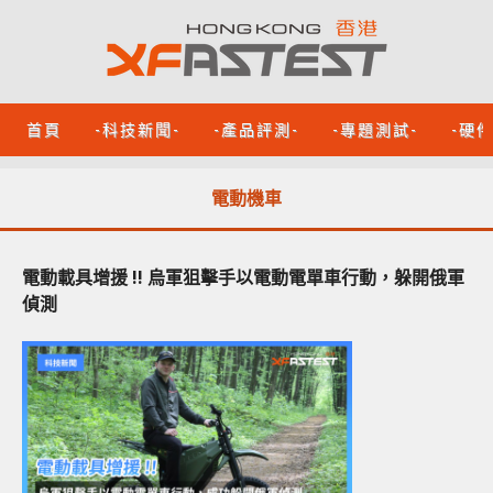
首頁
-科技新聞-
-產品評測-
-專題測試-
-硬
電動機車
電動載具增援 !! 烏軍狙擊手以電動電單車行動，躲開俄軍
偵測