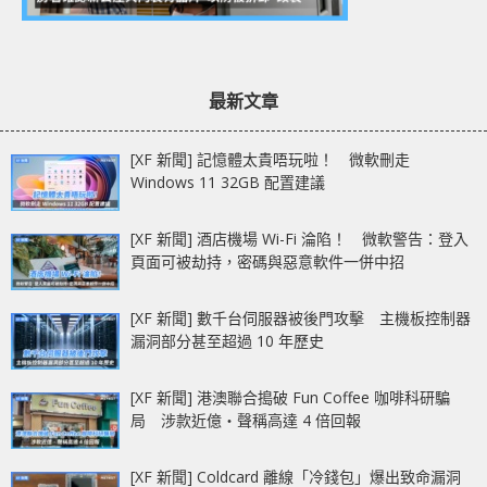
最新文章
[XF 新聞] 記憶體太貴唔玩啦！ 微軟刪走
Windows 11 32GB 配置建議
[XF 新聞] 酒店機場 Wi-Fi 淪陷！ 微軟警告：登入
頁面可被劫持，密碼與惡意軟件一併中招
[XF 新聞] 數千台伺服器被後門攻擊 主機板控制器
漏洞部分甚至超過 10 年歷史
[XF 新聞] 港澳聯合搗破 Fun Coffee 咖啡科研騙
局 涉款近億‧聲稱高達 4 倍回報
[XF 新聞] Coldcard 離線「冷錢包」爆出致命漏洞