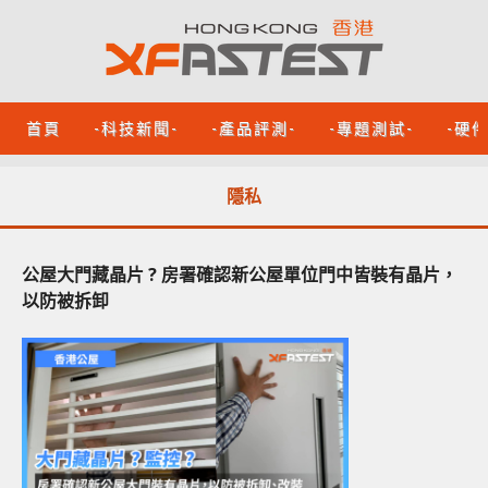
首頁
-科技新聞-
-產品評測-
-專題測試-
-硬
隱私
公屋大門藏晶片 ? 房署確認新公屋單位門中皆裝有晶片，
以防被拆卸