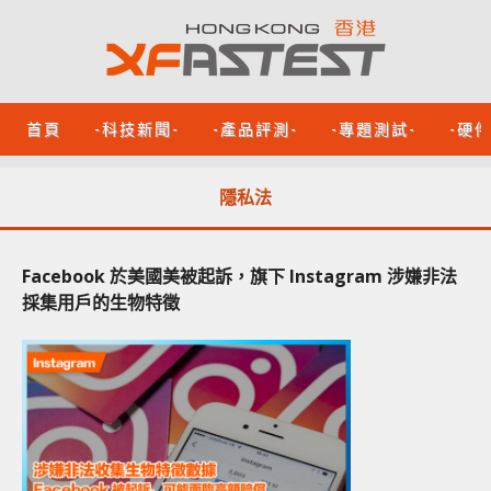
首頁
-科技新聞-
-產品評測-
-專題測試-
-硬
隱私法
Facebook 於美國美被起訴，旗下 Instagram 涉嫌非法
採集用戶的生物特徵