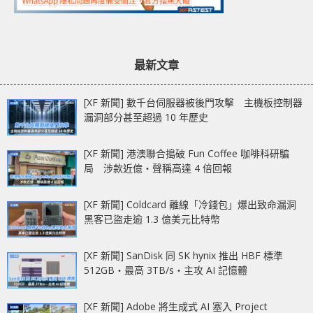
最新文章
[XF 新聞] 數千台伺服器被後門攻擊 主機板控制器
漏洞部分甚至超過 10 年歷史
[XF 新聞] 港澳聯合搗破 Fun Coffee 咖啡科研騙
局 涉款近億‧聲稱高達 4 倍回報
[XF 新聞] Coldcard 離線「冷錢包」爆出致命漏洞
黑客已盜走逾 1.3 億美元比特幣
[XF 新聞] SanDisk 同 SK hynix 推出 HBF 標準
512GB‧最高 3TB/s‧主攻 AI 記憶體
[XF 新聞] Adobe 將生成式 AI 塞入 Project