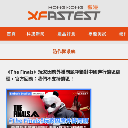
首頁
-科技新聞-
-產品評測-
-專題測試-
-硬
防作弊系統
《The Finals》玩家因應外掛問題呼籲對中國進行鎖區處
理，官方回應：我們不支持鎖區！