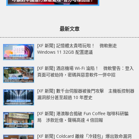
最新文章
[XF 新聞] 記憶體太貴唔玩啦！ 微軟刪走
Windows 11 32GB 配置建議
[XF 新聞] 酒店機場 Wi-Fi 淪陷！ 微軟警告：登入
頁面可被劫持，密碼與惡意軟件一併中招
[XF 新聞] 數千台伺服器被後門攻擊 主機板控制器
漏洞部分甚至超過 10 年歷史
[XF 新聞] 港澳聯合搗破 Fun Coffee 咖啡科研騙
局 涉款近億‧聲稱高達 4 倍回報
[XF 新聞] Coldcard 離線「冷錢包」爆出致命漏洞