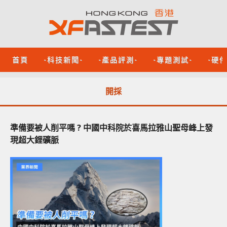
首頁
-科技新聞-
-產品評測-
-專題測試-
-硬
開採
準備要被人削平嗎 ? 中國中科院於喜馬拉雅山聖母峰上發
現超大鋰礦脈