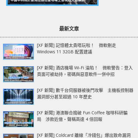
最新文章
[XF 新聞] 記憶體太貴唔玩啦！ 微軟刪走
Windows 11 32GB 配置建議
[XF 新聞] 酒店機場 Wi-Fi 淪陷！ 微軟警告：登入
頁面可被劫持，密碼與惡意軟件一併中招
[XF 新聞] 數千台伺服器被後門攻擊 主機板控制器
漏洞部分甚至超過 10 年歷史
[XF 新聞] 港澳聯合搗破 Fun Coffee 咖啡科研騙
局 涉款近億‧聲稱高達 4 倍回報
[XF 新聞] Coldcard 離線「冷錢包」爆出致命漏洞