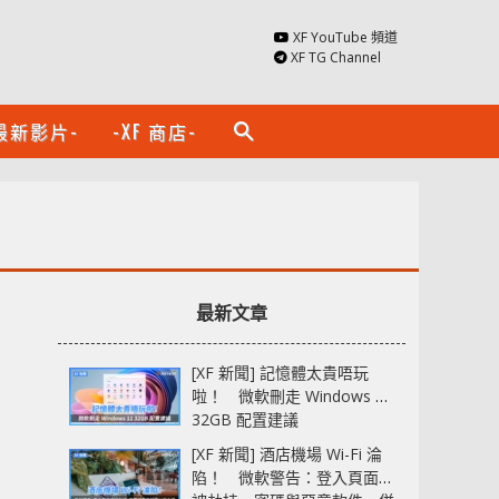
XF YouTube 頻道
XF TG Channel
最新影片-
-XF 商店-
search
最新文章
[XF 新聞] 記憶體太貴唔玩
啦！ 微軟刪走 Windows 11
32GB 配置建議
[XF 新聞] 酒店機場 Wi-Fi 淪
陷！ 微軟警告：登入頁面可