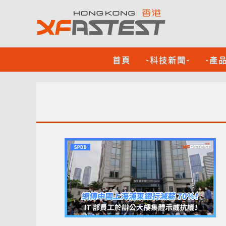
首頁
-科技新聞-
-產