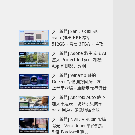
[XF 新聞] SanDisk 同 SK
hynix 推出 HBF 標準
512GB‧最高 3TB/s‧主攻
AI 記憶體
[XF 新聞] Adobe 將生成式 AI
塞入 Project Indigo 相機
App 可即影即改相
[XF 新聞] Winamp 夥拍
Deezer 準備強勢回歸 2027
上半年登場‧重新定義串流音
樂播放器
[XF 新聞] Android Auto 終於
加入車速表 現階段只向部分
beta 用戶同少數地區開放
[XF 新聞] NVIDIA Rubin 架構
曝光 Vera Rubin 平台劍指
5 倍 Blackwell 算力