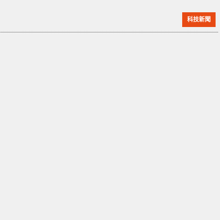
罕見的罷工事件。 此次事件引起公眾關注，因為人們對
科技新聞
經濟不景氣和就業前景的擔憂越來越強烈。雖然規模不
大，但是這次抗議活動被上海的金融顧問公司 Integrity
的顧問丁海峰稱，這將引起國家公安機關的注意，也可
能認為對社會穩定帶來威脅。 圖片來源：南華早報
SPDB 表示，