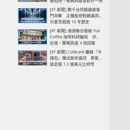
被劫持，密碼與惡意軟件一併
中招
[XF 新聞] 數千台伺服器被後
門攻擊 主機板控制器漏洞部
分甚至超過 10 年歷史
[XF 新聞] 港澳聯合搗破 Fun
Coffee 咖啡科研騙局 涉款
近億‧聲稱高達 4 倍回報
[XF 新聞] Coldcard 離線「冷
錢包」爆出致命漏洞 黑客已
盜走逾 1.3 億美元比特幣