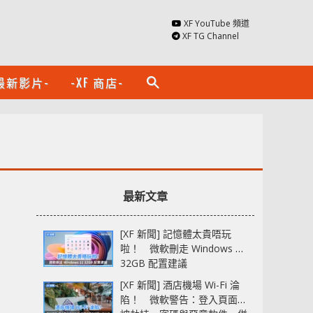
XF YouTube 頻道
XF TG Channel
最新影片-
-XF 商店-
search
最新文章
[XF 新聞] 記憶體太貴唔玩
啦！ 微軟刪走 Windows 11
32GB 配置建議
[XF 新聞] 酒店機場 Wi-Fi 淪
陷！ 微軟警告：登入頁面可