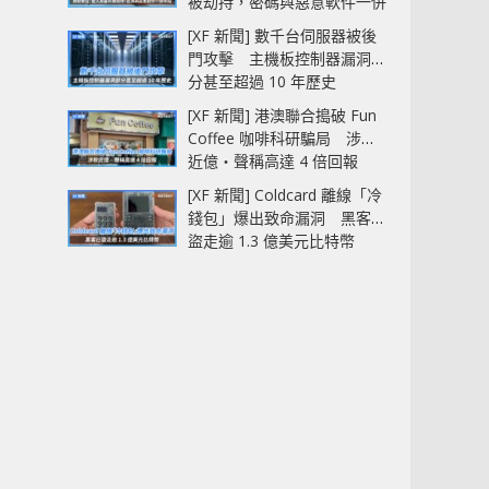
被劫持，密碼與惡意軟件一併
中招
[XF 新聞] 數千台伺服器被後
門攻擊 主機板控制器漏洞部
分甚至超過 10 年歷史
[XF 新聞] 港澳聯合搗破 Fun
Coffee 咖啡科研騙局 涉款
近億‧聲稱高達 4 倍回報
[XF 新聞] Coldcard 離線「冷
錢包」爆出致命漏洞 黑客已
盜走逾 1.3 億美元比特幣