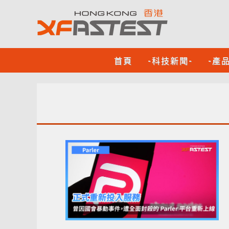
首頁
-科技新聞-
-產