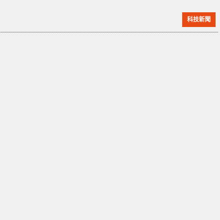
提供服務，最終失敗。不過最新消息指，日前 Parler 已
科技新聞
經重新上線。 Parler 表示新平台將採用了獨立且可持續
發展的技術。在宣布重新上線 同時，公司內部亦出現人
事變動，前 CEO, John Matze 於一月底被解僱，並由
Mark Meckler