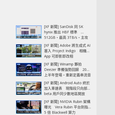
[XF 新聞] SanDisk 同 SK
hynix 推出 HBF 標準
512GB‧最高 3TB/s‧主攻
AI 記憶體
[XF 新聞] Adobe 將生成式 AI
塞入 Project Indigo 相機
App 可即影即改相
[XF 新聞] Winamp 夥拍
Deezer 準備強勢回歸 2027
上半年登場‧重新定義串流音
樂播放器
[XF 新聞] Android Auto 終於
加入車速表 現階段只向部分
beta 用戶同少數地區開放
[XF 新聞] NVIDIA Rubin 架構
曝光 Vera Rubin 平台劍指
5 倍 Blackwell 算力