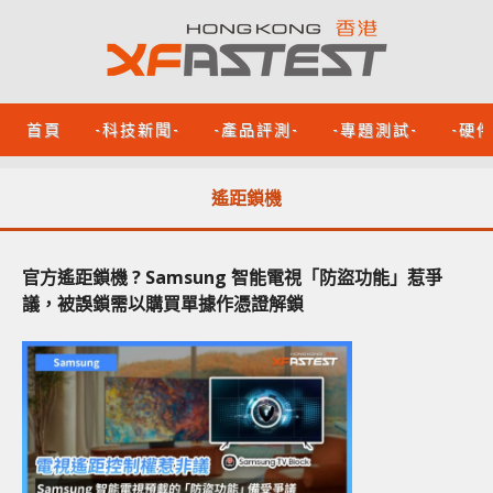
首頁
-科技新聞-
-產品評測-
-專題測試-
-硬
遙距鎖機
官方遙距鎖機 ? Samsung 智能電視「防盜功能」惹爭
議，被誤鎖需以購買單據作憑證解鎖