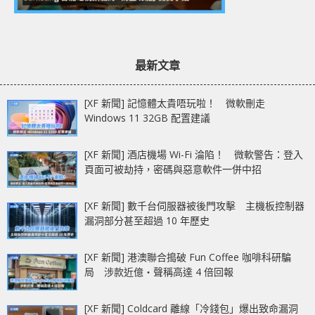
最新文章
[XF 新聞] 記憶體太貴唔玩啦！ 微軟刪走
Windows 11 32GB 配置建議
[XF 新聞] 酒店機場 Wi-Fi 淪陷！ 微軟警告：登入
頁面可被劫持，密碼與惡意軟件一併中招
[XF 新聞] 數千台伺服器被後門攻擊 主機板控制器
漏洞部分甚至超過 10 年歷史
[XF 新聞] 港澳聯合搗破 Fun Coffee 咖啡科研騙
局 涉款近億‧聲稱高達 4 倍回報
[XF 新聞] Coldcard 離線「冷錢包」爆出致命漏洞