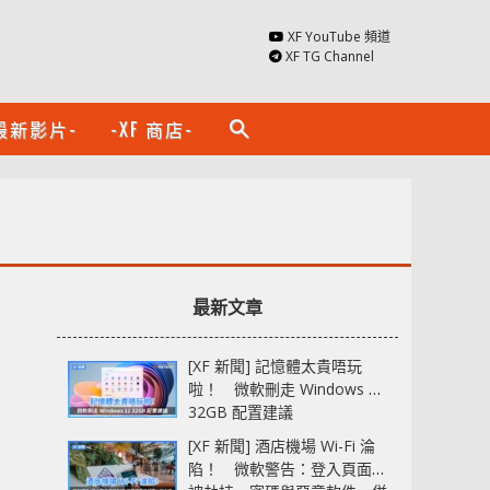
XF YouTube 頻道
XF TG Channel
最新影片-
-XF 商店-
search
最新文章
[XF 新聞] 記憶體太貴唔玩
啦！ 微軟刪走 Windows 11
32GB 配置建議
[XF 新聞] 酒店機場 Wi-Fi 淪
陷！ 微軟警告：登入頁面可