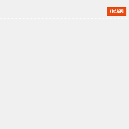
NAND Flash 控制晶片供應商，總部位於台灣，更是亞
科技新聞
洲首個於納斯達克交易所掛牌的 IC 設計公司。而於 4 月
底，Silicon Motion 才剛傳出有意出售，而在僅半個月
時間，就已與買家達成了收購協議，實在來得太突然
了。