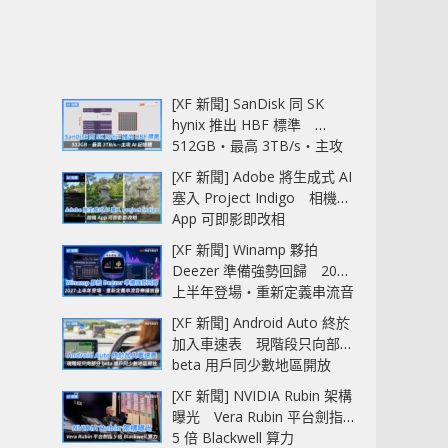
[XF 新聞] SanDisk 同 SK
hynix 推出 HBF 標準
512GB‧最高 3TB/s‧主攻
AI 記憶體
[XF 新聞] Adobe 將生成式 AI
塞入 Project Indigo 相機
App 可即影即改相
[XF 新聞] Winamp 夥拍
Deezer 準備強勢回歸 2027
上半年登場‧重新定義串流音
樂播放器
[XF 新聞] Android Auto 終於
加入車速表 現階段只向部分
beta 用戶同少數地區開放
[XF 新聞] NVIDIA Rubin 架構
曝光 Vera Rubin 平台劍指
5 倍 Blackwell 算力