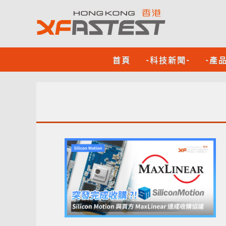
首頁
-科技新聞-
-產