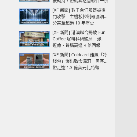
被劫持，密碼與惡意軟件一併
中招
[XF 新聞] 數千台伺服器被後
門攻擊 主機板控制器漏洞部
分甚至超過 10 年歷史
[XF 新聞] 港澳聯合搗破 Fun
Coffee 咖啡科研騙局 涉款
近億‧聲稱高達 4 倍回報
[XF 新聞] Coldcard 離線「冷
錢包」爆出致命漏洞 黑客已
盜走逾 1.3 億美元比特幣