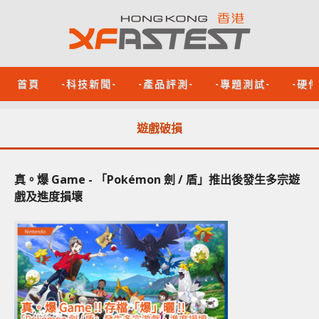
首頁
-科技新聞-
-產品評測-
-專題測試-
-硬
遊戲破損
真。爆 Game - 「Pokémon 劍 / 盾」推出後發生多宗遊
戲及進度損壞