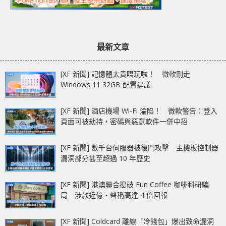
最新文章
[XF 新聞] 記憶體太貴唔玩啦！ 微軟刪走
Windows 11 32GB 配置建議
[XF 新聞] 酒店機場 Wi-Fi 淪陷！ 微軟警告：登入
頁面可被劫持，密碼與惡意軟件一併中招
[XF 新聞] 數千台伺服器被後門攻擊 主機板控制器
漏洞部分甚至超過 10 年歷史
[XF 新聞] 港澳聯合搗破 Fun Coffee 咖啡科研騙
局 涉款近億‧聲稱高達 4 倍回報
[XF 新聞] Coldcard 離線「冷錢包」爆出致命漏洞