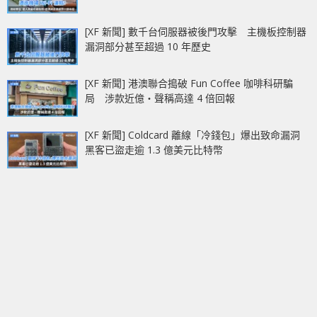
[XF 新聞] 數千台伺服器被後門攻擊 主機板控制器
漏洞部分甚至超過 10 年歷史
[XF 新聞] 港澳聯合搗破 Fun Coffee 咖啡科研騙
局 涉款近億‧聲稱高達 4 倍回報
[XF 新聞] Coldcard 離線「冷錢包」爆出致命漏洞
黑客已盜走逾 1.3 億美元比特幣