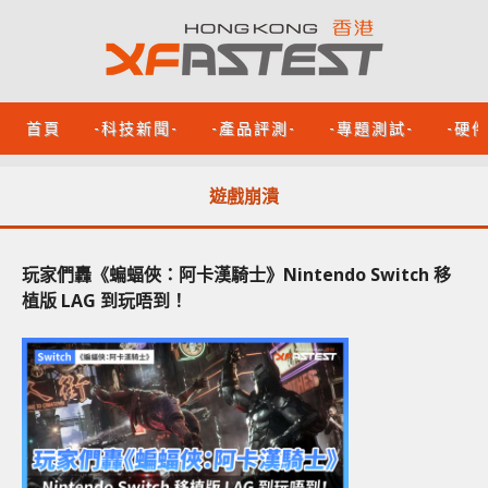
首頁
-科技新聞-
-產品評測-
-專題測試-
-硬
遊戲崩潰
玩家們轟《蝙蝠俠：阿卡漢騎士》Nintendo Switch 移
植版 LAG 到玩唔到！