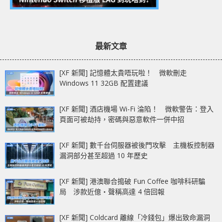
最新文章
[XF 新聞] 記憶體太貴唔玩啦！ 微軟刪走
Windows 11 32GB 配置建議
[XF 新聞] 酒店機場 Wi-Fi 淪陷！ 微軟警告：登入
頁面可被劫持，密碼與惡意軟件一併中招
[XF 新聞] 數千台伺服器被後門攻擊 主機板控制器
漏洞部分甚至超過 10 年歷史
[XF 新聞] 港澳聯合搗破 Fun Coffee 咖啡科研騙
局 涉款近億‧聲稱高達 4 倍回報
[XF 新聞] Coldcard 離線「冷錢包」爆出致命漏洞