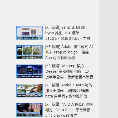
[XF 新聞] SanDisk 同 SK
hynix 推出 HBF 標準
512GB‧最高 3TB/s‧主攻
AI 記憶體
[XF 新聞] Adobe 將生成式 AI
塞入 Project Indigo 相機
App 可即影即改相
[XF 新聞] Winamp 夥拍
Deezer 準備強勢回歸 2027
上半年登場‧重新定義串流音
樂播放器
[XF 新聞] Android Auto 終於
加入車速表 現階段只向部分
beta 用戶同少數地區開放
[XF 新聞] NVIDIA Rubin 架構
曝光 Vera Rubin 平台劍指
5 倍 Blackwell 算力