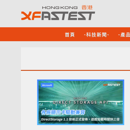
首頁
-科技新聞-
-產