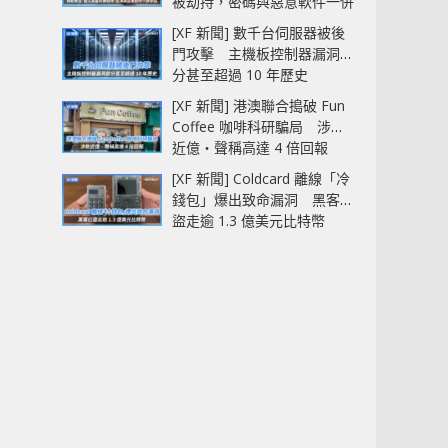
被劫持，密碼與惡意軟件一併
中招
[XF 新聞] 數千台伺服器被後
門攻擊 主機板控制器漏洞部
分甚至超過 10 年歷史
[XF 新聞] 港澳聯合搗破 Fun
Coffee 咖啡科研騙局 涉款
近億‧聲稱高達 4 倍回報
[XF 新聞] Coldcard 離線「冷
錢包」爆出致命漏洞 黑客已
盜走逾 1.3 億美元比特幣