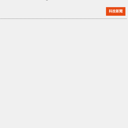
戲加載效能及 CPU 使用率大幅改善。 DirectStorage
科技新聞
技術可讓 GPU 計算器、著色器直接訪問 NVMe SSD，
不再需要經 CPU 處理，因此可以大幅提升遊戲加載速
度，同時減少 CPU 資源佔用，直接讓 GPU 來處理。而
M