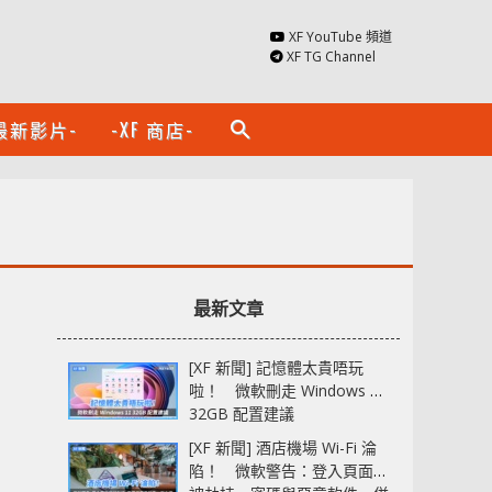
XF YouTube 頻道
XF TG Channel
最新影片-
-XF 商店-
search
最新文章
[XF 新聞] 記憶體太貴唔玩
啦！ 微軟刪走 Windows 11
32GB 配置建議
[XF 新聞] 酒店機場 Wi-Fi 淪
陷！ 微軟警告：登入頁面可