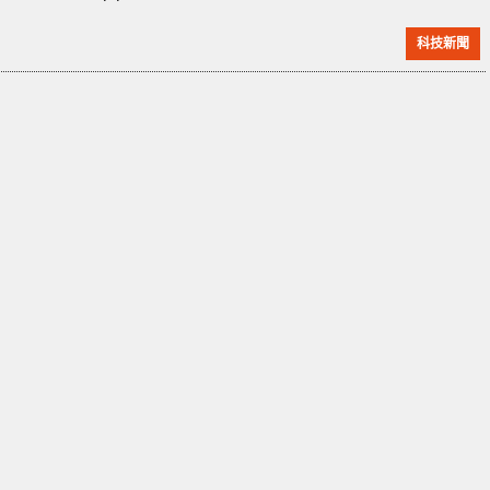
SIM Card 退卡針要價 4 美元 (約港幣 30 元)。而看上就
科技新聞
並沒有什麼特別，與隨機附送的一模一樣。而類似的退
卡針產品，最便宜的港幣 1 元到幾元已經有。雖然美金
4 元也並不是什麼錢，但對於小小的卡針而言，實在是
有點誇張。