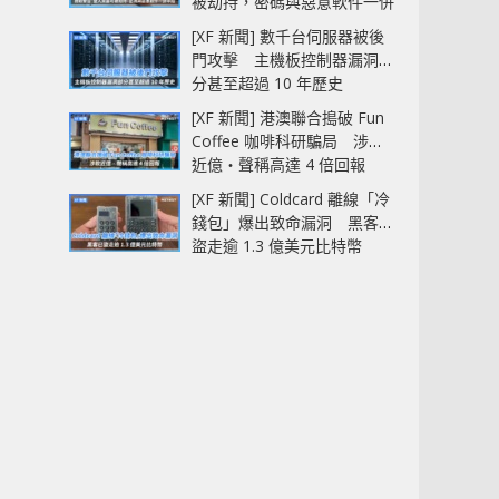
被劫持，密碼與惡意軟件一併
中招
[XF 新聞] 數千台伺服器被後
門攻擊 主機板控制器漏洞部
分甚至超過 10 年歷史
[XF 新聞] 港澳聯合搗破 Fun
Coffee 咖啡科研騙局 涉款
近億‧聲稱高達 4 倍回報
[XF 新聞] Coldcard 離線「冷
錢包」爆出致命漏洞 黑客已
盜走逾 1.3 億美元比特幣