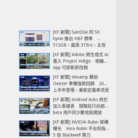
[XF 新聞] SanDisk 同 SK
hynix 推出 HBF 標準
512GB‧最高 3TB/s‧主攻
AI 記憶體
[XF 新聞] Adobe 將生成式 AI
塞入 Project Indigo 相機
App 可即影即改相
[XF 新聞] Winamp 夥拍
Deezer 準備強勢回歸 2027
上半年登場‧重新定義串流音
樂播放器
[XF 新聞] Android Auto 終於
加入車速表 現階段只向部分
beta 用戶同少數地區開放
[XF 新聞] NVIDIA Rubin 架構
曝光 Vera Rubin 平台劍指
5 倍 Blackwell 算力