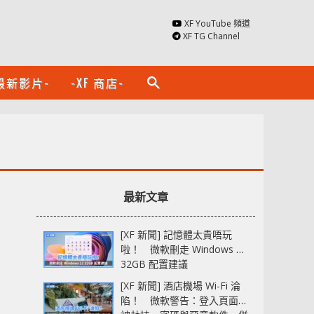
XF YouTube 頻道
XF TG Channel
最新影片-
-XF 商店-
search
最新文章
[XF 新聞] 記憶體太貴唔玩
啦！ 微軟刪走 Windows 11
32GB 配置建議
[XF 新聞] 酒店機場 Wi-Fi 淪
陷！ 微軟警告：登入頁面可