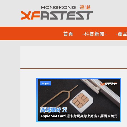
首頁
-科技新聞-
-產