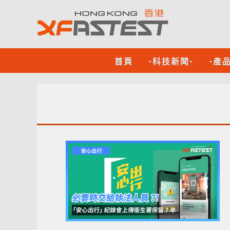
首頁
-科技新聞-
-產