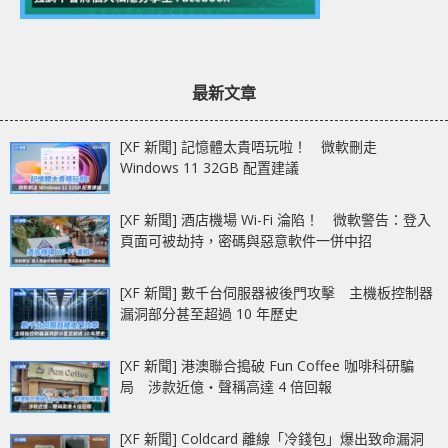
最新文章
[XF 新聞] 記憶體太貴唔玩啦！ 微軟刪走
Windows 11 32GB 配置建議
[XF 新聞] 酒店機場 Wi-Fi 淪陷！ 微軟警告：登入
頁面可被劫持，密碼與惡意軟件一併中招
[XF 新聞] 數千台伺服器被後門攻擊 主機板控制器
漏洞部分甚至超過 10 年歷史
[XF 新聞] 港澳聯合搗破 Fun Coffee 咖啡科研騙
局 涉款近億‧聲稱高達 4 倍回報
[XF 新聞] Coldcard 離線「冷錢包」爆出致命漏洞