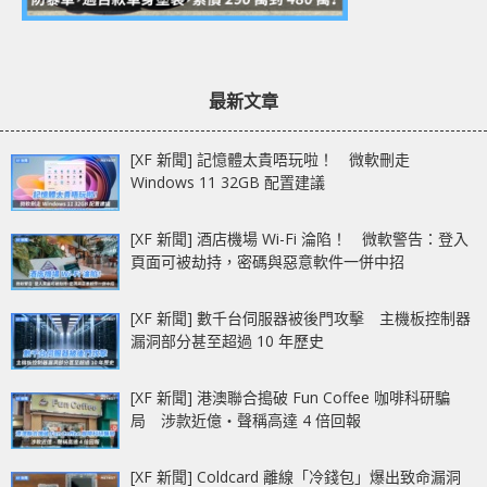
最新文章
[XF 新聞] 記憶體太貴唔玩啦！ 微軟刪走
Windows 11 32GB 配置建議
[XF 新聞] 酒店機場 Wi-Fi 淪陷！ 微軟警告：登入
頁面可被劫持，密碼與惡意軟件一併中招
[XF 新聞] 數千台伺服器被後門攻擊 主機板控制器
漏洞部分甚至超過 10 年歷史
[XF 新聞] 港澳聯合搗破 Fun Coffee 咖啡科研騙
局 涉款近億‧聲稱高達 4 倍回報
[XF 新聞] Coldcard 離線「冷錢包」爆出致命漏洞