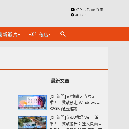
XF YouTube 頻道
XF TG Channel
最新影片-
-XF 商店-
search
最新文章
[XF 新聞] 記憶體太貴唔玩
啦！ 微軟刪走 Windows 11
32GB 配置建議
[XF 新聞] 酒店機場 Wi-Fi 淪
陷！ 微軟警告：登入頁面可