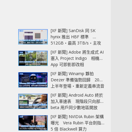
[XF 新聞] SanDisk 同 SK
hynix 推出 HBF 標準
512GB‧最高 3TB/s‧主攻
AI 記憶體
[XF 新聞] Adobe 將生成式 AI
塞入 Project Indigo 相機
App 可即影即改相
[XF 新聞] Winamp 夥拍
Deezer 準備強勢回歸 2027
上半年登場‧重新定義串流音
樂播放器
[XF 新聞] Android Auto 終於
加入車速表 現階段只向部分
beta 用戶同少數地區開放
[XF 新聞] NVIDIA Rubin 架構
曝光 Vera Rubin 平台劍指
5 倍 Blackwell 算力