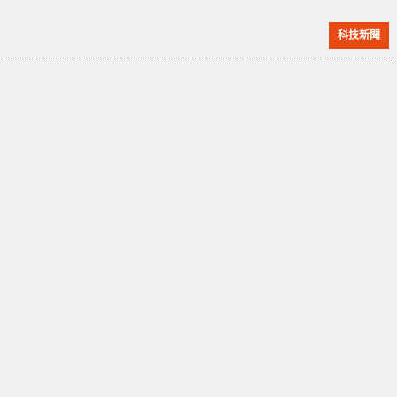
不過在 Jeff 宣佈將前往太空後，網上竟出現兩份不同的
科技新聞
請願信，要求他留在太空。當中一份寫道：「億萬富翁
不應該存在於地球或太空中，但若果他們決定要去太
空，他們則應該留在那裏。」 在 www.change.org 上
的請