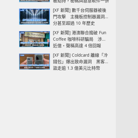
被劫持，密碼與惡意軟件一併
中招
[XF 新聞] 數千台伺服器被後
門攻擊 主機板控制器漏洞部
分甚至超過 10 年歷史
[XF 新聞] 港澳聯合搗破 Fun
Coffee 咖啡科研騙局 涉款
近億‧聲稱高達 4 倍回報
[XF 新聞] Coldcard 離線「冷
錢包」爆出致命漏洞 黑客已
盜走逾 1.3 億美元比特幣