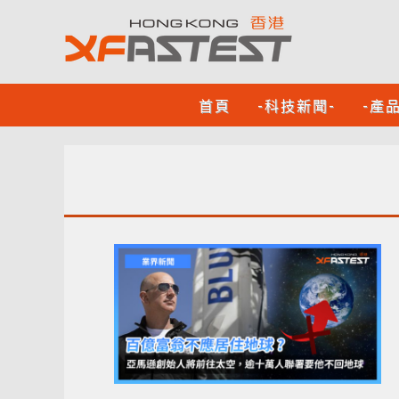
首頁
-科技新聞-
-產