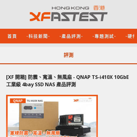
首頁
-科技新聞-
-產品評測-
-專題測試-
-硬
評測
[XF 開箱] 防震、寬溫、無風扇 - QNAP TS-i410X 10GbE
工業級 4bay SSD NAS 產品評測