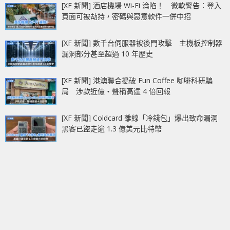
[XF 新聞] 酒店機場 Wi-Fi 淪陷！ 微軟警告：登入
頁面可被劫持，密碼與惡意軟件一併中招
[XF 新聞] 數千台伺服器被後門攻擊 主機板控制器
漏洞部分甚至超過 10 年歷史
[XF 新聞] 港澳聯合搗破 Fun Coffee 咖啡科研騙
局 涉款近億‧聲稱高達 4 倍回報
[XF 新聞] Coldcard 離線「冷錢包」爆出致命漏洞
黑客已盜走逾 1.3 億美元比特幣