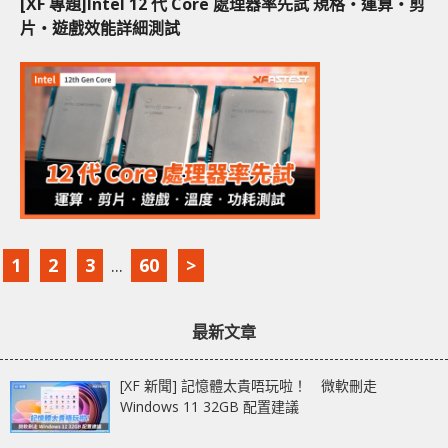
[XF 專題]Intel 12 代 Core 處理器率先試 規格‧運算‧剪
片‧遊戲效能詳細測試
1
2
3
...
60
>
最新文章
[XF 新聞] 記憶體太貴唔玩啦！ 微軟刪走
Windows 11 32GB 配置建議