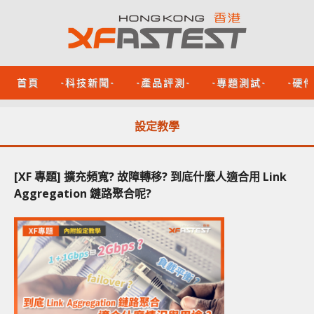
首頁
-科技新聞-
-產品評測-
-專題測試-
-硬
設定教學
[XF 專題] 擴充頻寬? 故障轉移? 到底什麼人適合用 Link
Aggregation 鏈路聚合呢?