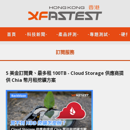
首頁
-科技新聞-
-產品評測-
-專題測試-
-硬
訂閱服務
5 美金訂閱費、最多租 100TB - Cloud Storage 供應商提
供 Chia 幣月租挖礦方案