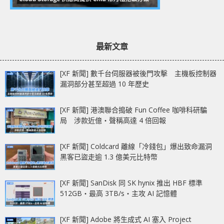
最新文章
[XF 新聞] 數千台伺服器被後門攻擊 主機板控制器
漏洞部分甚至超過 10 年歷史
[XF 新聞] 港澳聯合搗破 Fun Coffee 咖啡科研騙
局 涉款近億‧聲稱高達 4 倍回報
[XF 新聞] Coldcard 離線「冷錢包」爆出致命漏洞
黑客已盜走逾 1.3 億美元比特幣
[XF 新聞] SanDisk 同 SK hynix 推出 HBF 標準
512GB‧最高 3TB/s‧主攻 AI 記憶體
[XF 新聞] Adobe 將生成式 AI 塞入 Project