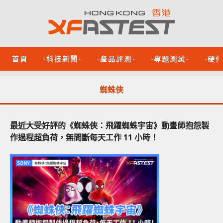
首頁
-科技新聞-
-產品評測-
-專題測試-
-硬
蜘蛛俠
最近大受好評的《蜘蛛俠：飛躍蜘蛛宇宙》動畫師抱怨製
作過程超負荷，無間斷每天工作 11 小時！