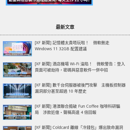
最新文章
[XF 新聞] 記憶體太貴唔玩啦！ 微軟刪走
Windows 11 32GB 配置建議
[XF 新聞] 酒店機場 Wi-Fi 淪陷！ 微軟警告：登入
頁面可被劫持，密碼與惡意軟件一併中招
[XF 新聞] 數千台伺服器被後門攻擊 主機板控制器
漏洞部分甚至超過 10 年歷史
[XF 新聞] 港澳聯合搗破 Fun Coffee 咖啡科研騙
局 涉款近億‧聲稱高達 4 倍回報
[XF 新聞] Coldcard 離線「冷錢包」爆出致命漏洞